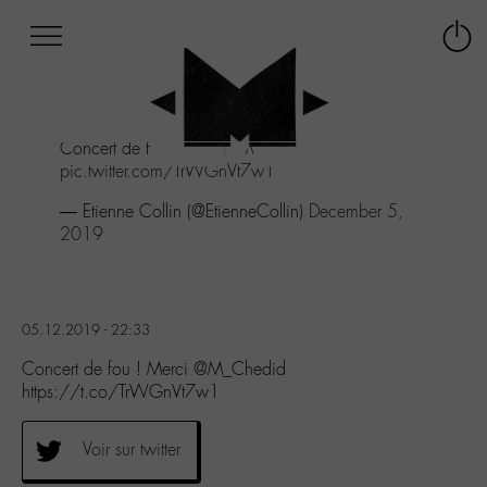
Afficher
Panneau de gestion des cookies
Labo
Connex
-
le
M-
menu
Aller
Concert de fou ! Merci
@M_Chedid
au
pic.twitter.com/TrWGnVt7w1
menu
Aller
— Etienne Collin (@EtienneCollin)
December 5,
au
2019
contenu
Aller
à
la
05.12.2019 - 22:33
recherche
Concert de fou ! Merci @M_Chedid
https://t.co/TrWGnVt7w1
Voir sur twitter