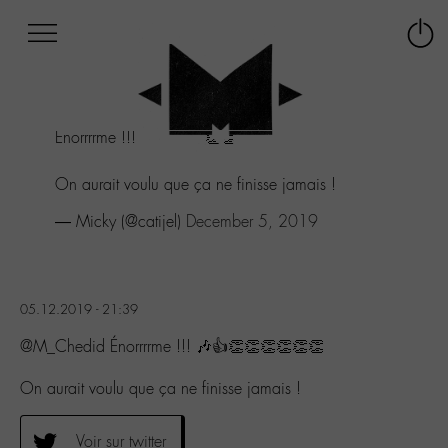
Afficher
Panneau de gestion des cookies
Labo
Connex
-
le
M-
menu
Aller
Énorrrrme !!! 🎶👍👏👏👏👏👏👏
au
menu
Aller
On aurait voulu que ça ne finisse jamais !
au
— Micky (@catijel)
December 5, 2019
contenu
Aller
à
la
recherche
05.12.2019 - 21:39
@M_Chedid Énorrrrme !!! 🎶👍👏👏👏👏👏👏
On aurait voulu que ça ne finisse jamais !
Voir sur twitter