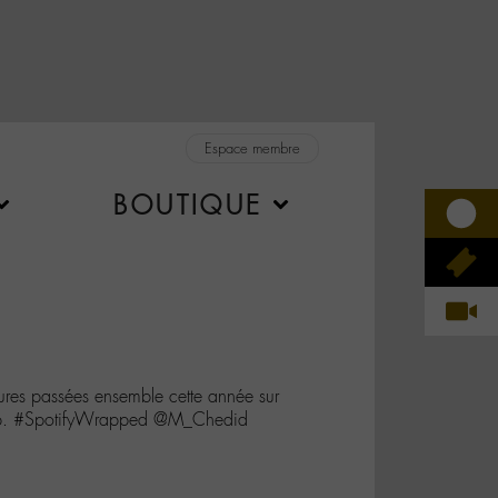
Espace membre
BOUTIQUE
ures passées ensemble cette année sur
top. #SpotifyWrapped @M_Chedid