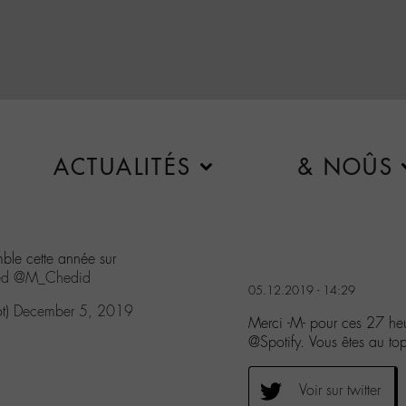
ACTUALITÉS
& NOÛS
ble cette année sur
ed
@M_Chedid
05.12.2019 - 14:29
ot)
December 5, 2019
Merci -M- pour ces 27 he
@Spotify. Vous êtes au 
Voir sur twitter