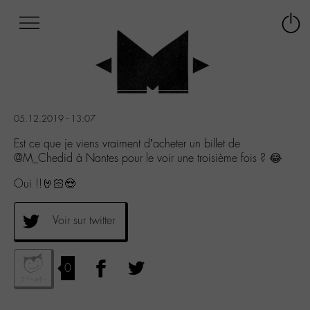
Afficher
Panneau de gestion des cookies
Labo
Connex
-
le
M-
menu
Aller
au
menu
05.12.2019 - 13:07
Aller
au
Est ce que je viens vraiment d’acheter un billet de
contenu
@M_Chedid à Nantes pour le voir une troisième fois ? 😂
Aller
Oui !!🤘🏻😍
à
la
recherche
Voir sur twitter
0