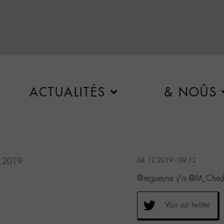
ACTUALITÉS
& NOÛS
, 2019
04.12.2019 - 09:12
@regueyne y’a @M_Chedid
Voir sur twitter