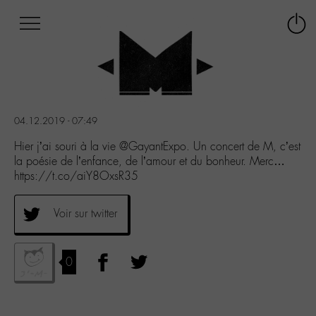
Afficher
Panneau de gestion des cookies
Labo
Connex
-
le
M-
menu
Aller
au
menu
04.12.2019 - 07:49
Aller
au
Hier j’ai souri à la vie @GayantExpo. Un concert de M, c’est
contenu
la poésie de l’enfance, de l’amour et du bonheur. Merc…
Aller
https://t.co/aiY8OxsR35
à
la
Voir sur twitter
recherche
0