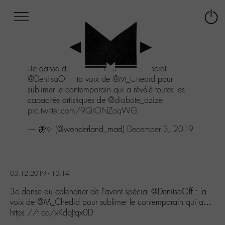
Afficher
Panneau de gestion des cookies
Labo
Connex
-
le
M-
menu
Aller
3e danse du calendrier de l'avent spécial
au
@DenitsaOff
: la voix de
@M_Chedid
pour
menu
sublimer le contemporain qui a révélé toutes les
Aller
capacités artistiques de
@diabate_azize
au
pic.twitter.com/9QrONZoqWG
contenu
Aller
— 🦋✨ (@wonderland_mad)
December 3, 2019
à
la
recherche
03.12.2019 - 13:14
3e danse du calendrier de l’avent spécial @DenitsaOff : la
voix de @M_Chedid pour sublimer le contemporain qui a…
https://t.co/xKdbJtqx0D