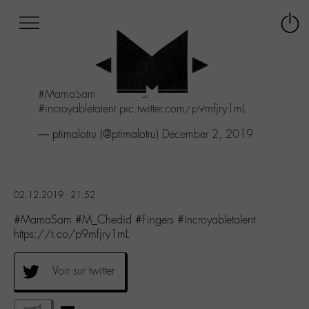
Afficher
Panneau de gestion des cookies
Labo
Connex
-
le
M-
menu
Aller
#MamaSam
#M_Chedid
#Fingers
au
#incroyabletalent
pic.twitter.com/p9mfjry1mL
menu
Aller
— ptimalotru (@ptimalotru)
December 2, 2019
au
contenu
Aller
à
02.12.2019 - 21:52
la
recherche
#MamaSam #M_Chedid #Fingers #incroyabletalent
https://t.co/p9mfjry1mL
Voir sur twitter