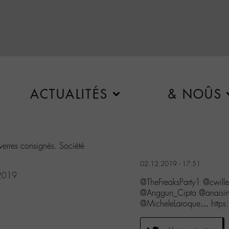
ACTUALITÉS
& NOÛS
verres consignés. Société
02.12.2019 - 17:51
2019
@TheFreaksParty1 @cwil
@Anggun_Cipta @anaisin
@MicheleLaroque… https