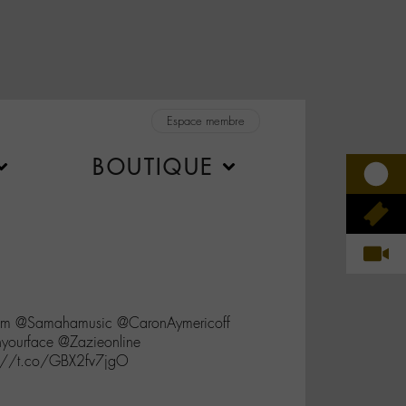
Espace membre
BOUTIQUE
lem @Samahamusic @CaronAymericoff
yourface @Zazieonline
://t.co/GBX2fv7jgO