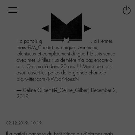
Afficher
Panneau de gestion des cookies
Labo
Connex
-
le
M-
menu
Aller
Il a parfois qqchose du Petit Prince ou d'Hermes
au
mais
@M_Chedid
est unique. Généreux,
menu
talentueux et complètement dingue ! Je suis venue
Aller
avec mes 3 filles ; La dernière n'a pas encore 6
au
ans. On sera là dans 20 ans !!! Merci de nous
contenu
avoir ouvert les portes de ta grande chambre.
Aller
pic.twitter.com/RWSqY4oezN
à
la
— Céline Gilbert (@_Celine_Gilbert)
December 2,
recherche
2019
02.12.2019 - 10:19
Il a parfois qqchose du Petit Prince ou d’Hermes mais