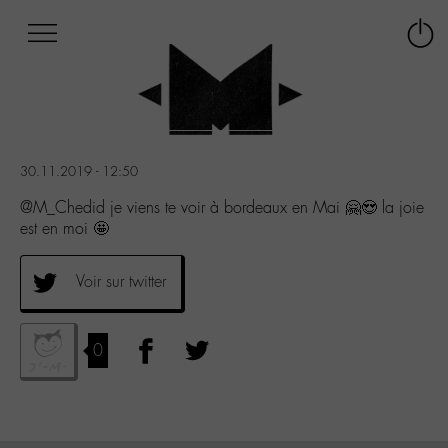
Afficher
Panneau de gestion des cookies
Labo
Connex
-
le
M-
menu
Aller
au
menu
30.11.2019 - 12:50
Aller
au
@M_Chedid je viens te voir à bordeaux en Mai 🤗😍 la joie
contenu
est en moi 🤩
Aller
à
Voir sur twitter
la
recherche
0