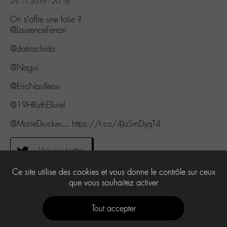
29.11.2019 - 20:16
On s’offre une folie ?
@LaurenceFerrari
@datirachida
@Nagui
@EricNaulleau
@19HRuthElkrief
@MarieDrucker… https://t.co/4JoSmDyqT4
Voir sur twitter
Ce site utilise des cookies et vous donne le contrôle sur ceux
que vous souhaitez activer
0
Tout accepter