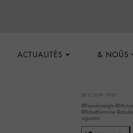
ACTUALITÉS
& NOÛS
29.11.2019 - 17:07
@Peaceloveright @Micha
@BabethLemoine @alsublet
argument.