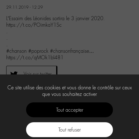
29.11.2019 - 12:29
L’Essaim des Léonides sortira le 3 janvier 2020.
https://t.co/POimkaY1Sc
.
.
.
#chanson #poprock #chansonfrançaise…
https://t.co/qMOk1bI481
Voir sur twitter
Ce site utilise des cookies et vous donne le contrôle sur ceux
que vous souhaitez activer
0
Tout accepter
Tout refuser