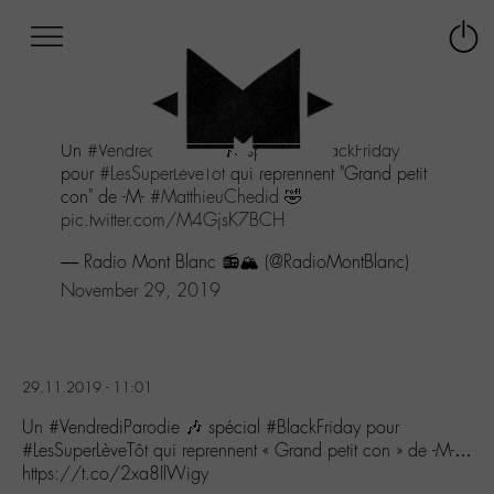
Afficher
Panneau de gestion des cookies
Labo
Connex
-
le
M-
menu
Aller
Un
#VendrediParodie
🎶 spécial
#BlackFriday
au
pour
#LesSuperLèveTôt
qui reprennent "Grand petit
menu
con" de -M-
#MatthieuChedid
🤣
Aller
pic.twitter.com/M4GjsK7BCH
au
contenu
— Radio Mont Blanc 📻🏔 (@RadioMontBlanc)
Aller
November 29, 2019
à
la
recherche
29.11.2019 - 11:01
Un #VendrediParodie 🎶 spécial #BlackFriday pour
#LesSuperLèveTôt qui reprennent « Grand petit con » de -M-…
https://t.co/2xa8IlWigy