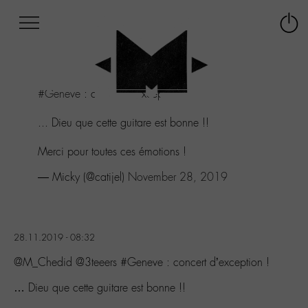
Afficher
Panneau de gestion des cookies
Labo
Connex
-
le
M-
menu
Aller
#Geneve
: concert d’exception !
au
menu
... Dieu que cette guitare est bonne !!
Aller
au
Merci pour toutes ces émotions !
contenu
Aller
— Micky (@catijel)
November 28, 2019
à
la
recherche
28.11.2019 - 08:32
@M_Chedid @3teeers #Geneve : concert d’exception !
… Dieu que cette guitare est bonne !!