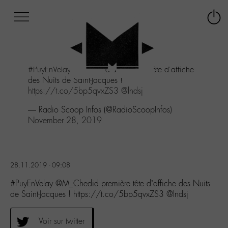
Afficher
Panneau de gestion des cookies
Labo
Connex
-
le
M-
menu
Aller
#PuyEnVelay
@M_Chedid
première tête d'affiche
au
des Nuits de Saint-Jacques !
menu
https://t.co/5bp5qvxZS3
@lndsj
Aller
au
— Radio Scoop Infos (@RadioScoopInfos)
contenu
November 28, 2019
Aller
à
la
recherche
28.11.2019 - 09:08
#PuyEnVelay @M_Chedid première tête d’affiche des Nuits
de Saint-Jacques ! https://t.co/5bp5qvxZS3 @lndsj
Voir sur twitter