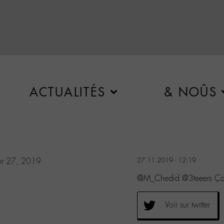
ACTUALITÉS
& NOÛS
r 27, 2019
27.11.2019 - 12:19
@M_Chedid @3teeers Ça ri
Voir sur twitter