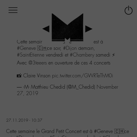
Afficher
Panneau de gestion des cookies
Labo
Connex
-
le
M-
menu
Aller
Cette semaine le Grand Petit Concert est à
au
#Geneve
🇨🇭ce soir,
#Dijon
demain,
menu
#SaintEtienne
vendredi et
#Chambery
samedi ⚡️
Aller
au
Avec
@3teeers
en ouverture de ces 4 concerts
contenu
Aller
📸 Claire Vinson
pic.twitter.com/GWRTeThM0i
à
— -M- Matthieu Chedid (@M_Chedid)
November
la
27, 2019
recherche
27.11.2019 - 10:37
Cette semaine le Grand Petit Concert est à #Geneve 🇨🇭ce