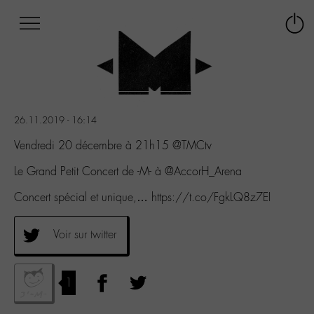
Afficher
Panneau de gestion des cookies
Labo
Connex
-
le
M-
menu
Aller
au
menu
26.11.2019 - 16:14
Aller
au
Vendredi 20 décembre à 21h15 @TMCtv
contenu
Le Grand Petit Concert de -M- à @AccorH_Arena
Aller
à
Concert spécial et unique,… https://t.co/FgkLQ8z7EI
la
recherche
Voir sur twitter
1