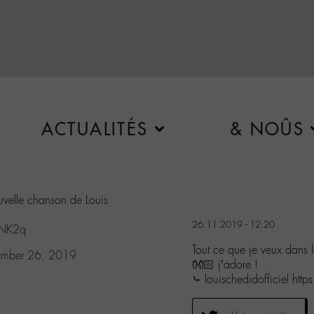
ACTUALITÉS
& NOÛS
ouvelle chanson de Louis
26.11.2019 - 12:20
pNK2q
Tout ce que je veux dans 
mber 26, 2019
👐🏻 j’adore !
⤷ louischedidofficiel h