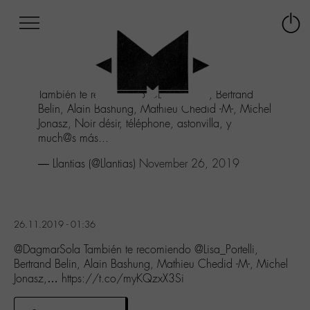
Afficher
Panneau de gestion des cookies
Labo
Connex
-
le
M-
menu
Aller
También te recomiendo
@Lisa_Portelli
, Bertrand
au
Belin, Alain Bashung, Mathieu Chedid -M-, Michel
menu
Jonasz, Noir désir, téléphone, astonvilla, y
Aller
much@s más...
au
contenu
— Llantias (@Llantias)
November 26, 2019
Aller
à
la
recherche
26.11.2019 - 01:36
@DagmarSola También te recomiendo @Lisa_Portelli,
Bertrand Belin, Alain Bashung, Mathieu Chedid -M-, Michel
Jonasz,… https://t.co/myKQzxX3Si