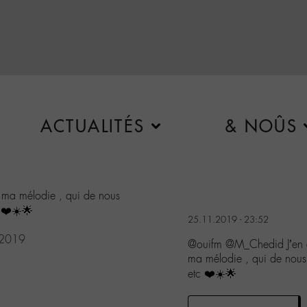
ACTUALITÉS
& NOÛS
, ma mélodie , qui de nous
c ❤️☀️🌟
25.11.2019 - 23:52
 2019
@ouifm @M_Chedid J’en a
ma mélodie , qui de nous 
etc ❤️☀️🌟