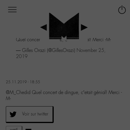
Afficher
Panneau de gestion des cookies
Labo
Connex
-
le
M-
menu
Aller
Quel concert de dingue, c'etait génial! Merci -M-
au
menu
— Gilles Orazi (@GillesOrazi)
November 25,
Aller
2019
au
contenu
Aller
à
25.11.2019 - 18:55
la
recherche
@M_Chedid Quel concert de dingue, c’etait génial! Merci -
M-
Voir sur twitter