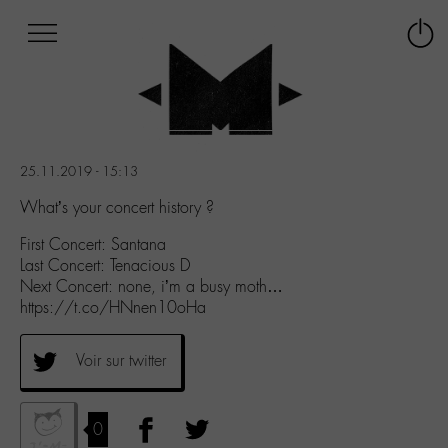
Afficher
Panneau de gestion des cookies
Labo
Connex
-
le
M-
menu
Aller
au
menu
25.11.2019 - 15:13
Aller
au
What’s your concert history ?
contenu
First Concert: Santana
Aller
Last Concert: Tenacious D
à
Next Concert: none, i’m a busy moth…
la
https://t.co/HNnen10oHa
recherche
Voir sur twitter
0