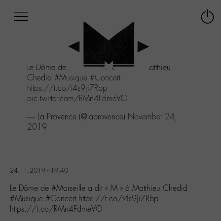
Afficher
Panneau de gestion des cookies
Labo
Connex
-
le
M-
menu
Aller
Le Dôme de
#Marseille
a dit "M" à Matthieu
au
Chedid
#Musique
#Concert
menu
https://t.co/t4s9ji7Rbp
Aller
pic.twitter.com/RMn4FdmeVO
au
contenu
— La Provence (@laprovence)
November 24,
Aller
2019
à
la
recherche
24.11.2019 - 19:40
Le Dôme de #Marseille a dit « M » à Matthieu Chedid
#Musique #Concert https://t.co/t4s9ji7Rbp
https://t.co/RMn4FdmeVO