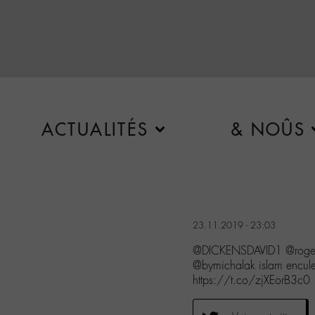
ACTUALITÉS
& NOÛS
23.11.2019 - 23:03
@DICKENSDAVID1 @roger
@bymichalak islam encule
https://t.co/zjXEorB3c0