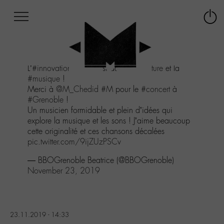
Afficher
Panneau de gestion des cookies
Labo
Connex
-
le
M-
menu
Aller
L’
#innovation
c’est aussi dans la
#culture
et la
au
#musique
!
menu
Merci à
@M_Chedid
#M
pour le
#concert
à
Aller
#Grenoble
!
au
Un musicien formidable et plein d’idées qui
contenu
explore la musique et les sons ! J’aime beaucoup
Aller
cette originalité et ces chansons décalées
à
pic.twitter.com/9ijZUzPSCv
la
recherche
— BBOGrenoble Beatrice (@BBOGrenoble)
November 23, 2019
23.11.2019 - 14:33