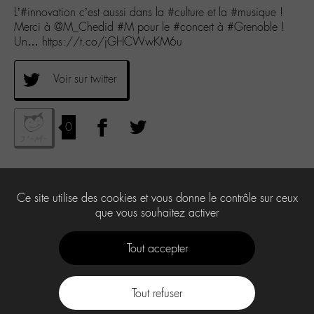
L’#innovation c’est aussi dans la #culture et la #musique !
Merci à @M_Chedid #M pour le #concert à #Grenoble !
Un… https://t.co/jGHCWwKM6u
Voir sur twitter
0
Ce site utilise des cookies et vous donne le contrôle sur ceux
que vous souhaitez activer
Tout accepter
Tout refuser