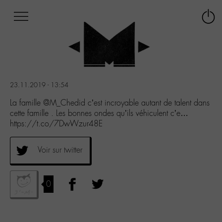
Afficher
Panneau de gestion des cookies
Labo
Connex
-
le
M-
menu
Aller
au
menu
23.11.2019 - 13:54
Aller
au
La famille @M_Chedid c’est incroyable autant de talent dans
contenu
cette famille . Les bonnes ondes qu’ils véhiculent c’e…
Aller
https://t.co/7DwWzur48E
à
la
Voir sur twitter
recherche
0