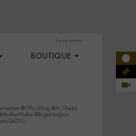
Espace membre
BOUTIQUE
onepilots @OfficialSting @M_Chedid
@IAmAlanWalker @RogerHodgson
1ezkyQ4Z2G