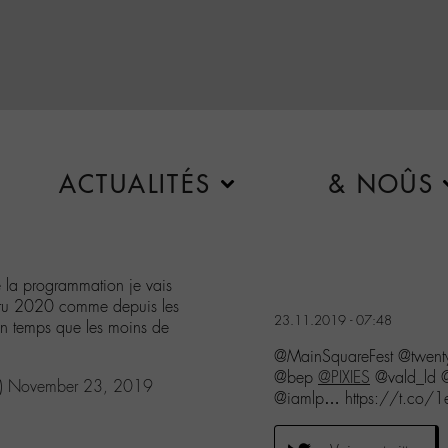
ACTUALITÉS
& NOÛS
 la programmation je vais
 cru 2020 comme depuis les
23.11.2019 - 07:48
un temps que les moins de
@MainSquareFest @twenty
@bep
@PIXIES
@vald_ld 
)
November 23, 2019
@iamlp… https://t.co/