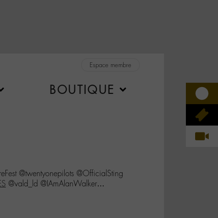
Espace membre
BOUTIQUE
st @twentyonepilots @OfficialSting
ES
@vald_ld @IAmAlanWalker…