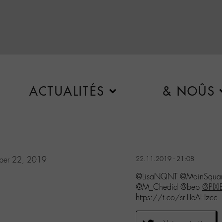
ACTUALITÉS
& NOÛS
ber 22, 2019
22.11.2019 - 21:08
@LisaNQNT @MainSquareFe
@M_Chedid @bep
@PIXI
https://t.co/sr1IeAHzcc