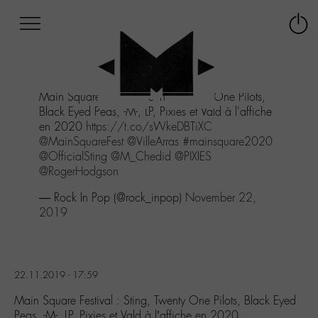
Afficher
Panneau de gestion des cookies
Labo
Connex
-
le
M-
menu
Aller
Main Square Festival : Sting, Twenty One Pilots,
au
Black Eyed Peas, -M-, LP, Pixies et Vald à l'affiche
menu
en 2020
https://t.co/sWkeDBTiXC
Aller
@MainSquareFest
@VilleArras
#mainsquare2020
au
@OfficialSting
@M_Chedid
@PIXIES
contenu
@RogerHodgson
Aller
à
— Rock In Pop (@rock_inpop)
November 22,
la
2019
recherche
22.11.2019 - 17:59
Main Square Festival : Sting, Twenty One Pilots, Black Eyed
Peas, -M-, LP, Pixies et Vald à l’affiche en 2020…