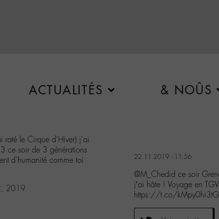
ACTUALITÉS
& NOÛS
i raté le Cirque d'Hiver) j'ai
3 ce soir de 3 générations
22.11.2019 - 11:56
oment d'humanité comme toi
@M_Chedid ce soir Grenobl
j’ai hâte ! Voyage en TGV
2, 2019
https://t.co/kMpy0hi3tG