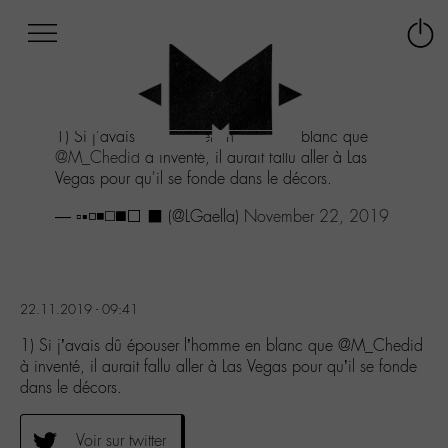
Afficher
Panneau de gestion des cookies
Labo
Connex
-
le
M-
menu
Aller
1) Si j'avais dû épouser l'homme en blanc que
au
@M_Chedid
à inventé, il aurait fallu aller à Las
menu
Vegas pour qu'il se fonde dans le décors.
Aller
au
— ▫️▪️◽◾◻️◼️⬜ ⬛ (@LGaella)
November 22, 2019
contenu
Aller
à
la
recherche
22.11.2019 - 09:41
1) Si j’avais dû épouser l’homme en blanc que @M_Chedid
à inventé, il aurait fallu aller à Las Vegas pour qu’il se fonde
dans le décors.
Voir sur twitter