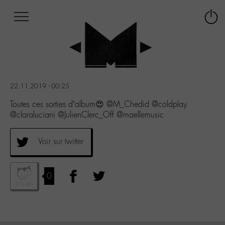
Afficher
Panneau de gestion des cookies
Labo
Connex
-
le
M-
menu
Aller
au
menu
22.11.2019 - 00:25
Aller
au
Toutes ces sorties d’album😍 @M_Chedid @coldplay
contenu
@claraluciani @JulienClerc_Off @maellemusic
Aller
à
Voir sur twitter
la
recherche
0