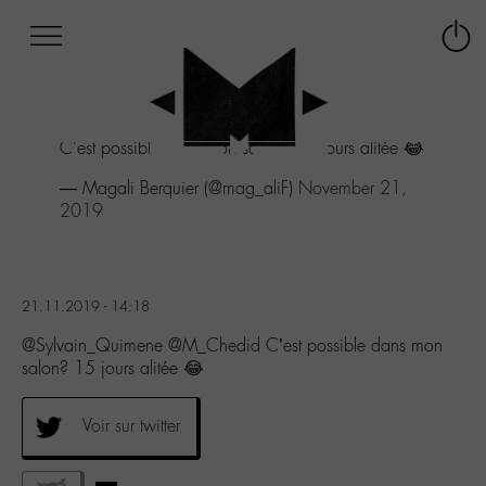
Afficher
Panneau de gestion des cookies
Labo
Connex
-
le
M-
menu
Aller
C'est possible dans mon salon? 15 jours alitée 😂
au
menu
— Magali Berquier (@mag_aliF)
November 21,
Aller
2019
au
contenu
Aller
à
21.11.2019 - 14:18
la
recherche
@Sylvain_Quimene @M_Chedid C’est possible dans mon
salon? 15 jours alitée 😂
Voir sur twitter