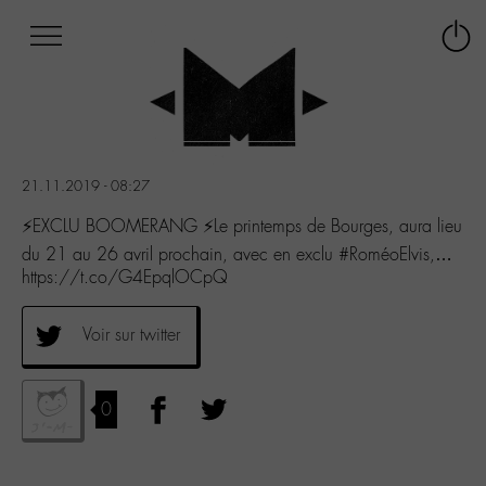
Afficher
Panneau de gestion des cookies
Labo
Connex
-
le
M-
menu
Aller
au
menu
21.11.2019 - 08:27
Aller
au
⚡️EXCLU BOOMERANG ⚡️Le printemps de Bourges, aura lieu
contenu
du 21 au 26 avril prochain, avec en exclu #RoméoElvis,…
Aller
https://t.co/G4EpqlOCpQ
à
la
recherche
Voir sur twitter
0