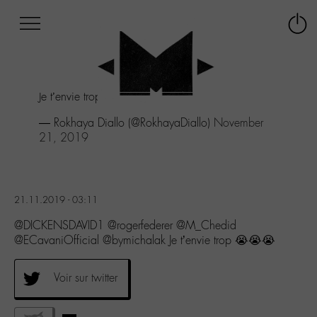
Afficher
Panneau de gestion des cookies
Labo
Connex
-
le
M-
menu
Aller
Je t’envie trop 😭😭😭
au
menu
— Rokhaya Diallo (@RokhayaDiallo)
November
Aller
21, 2019
au
contenu
Aller
à
21.11.2019 - 03:11
la
recherche
@DICKENSDAVID1 @rogerfederer @M_Chedid
@ECavaniOfficial @bymichalak Je t’envie trop 😭😭😭
Voir sur twitter