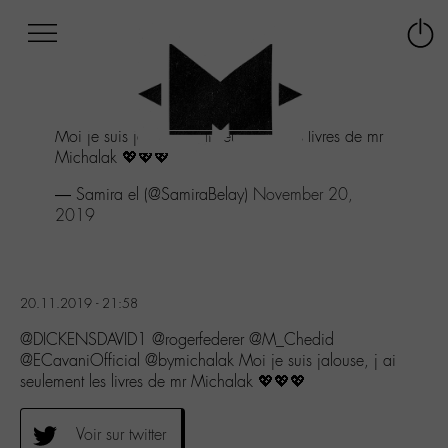
Afficher
Panneau de gestion des cookies
Labo
Connex
-
le
M-
menu
Aller
Moi je suis jalouse, j ai seulement les livres de mr
au
Michalak 💖💖💖
menu
Aller
— Samira el (@SamiraBelay)
November 20,
au
2019
contenu
Aller
à
la
20.11.2019 - 21:58
recherche
@DICKENSDAVID1 @rogerfederer @M_Chedid
@ECavaniOfficial @bymichalak Moi je suis jalouse, j ai
seulement les livres de mr Michalak 💖💖💖
Voir sur twitter