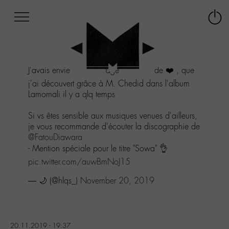
Afficher
Panneau de gestion des cookies
Labo
Connex
-
le
M-
menu
Aller
J'avais envie de vs partager un coup de ❤️ , que
au
menu
j'ai découvert grâce à M. Chedid dans l'album
Aller
Lamomali il y a qlq temps
au
contenu
Si vs êtes sensible aux musiques venues d'ailleurs,
Aller
je vous recommande d'écouter la discographie de
à
@FatouDiawara
la
- Mention spéciale pour le titre "Sowa" 👌
recherche
pic.twitter.com/auwBmNoJ15
— 🌙 (@hlqs_)
November 20, 2019
20.11.2019 - 19:37