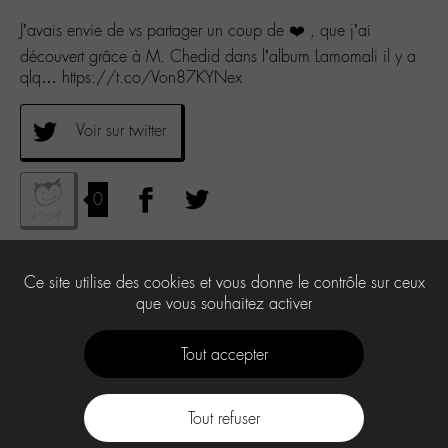
J’avais envie de vs partager un coup de ❤️ , que j’ai
découvert grâce à M. Chedid dans l’album Lamomali il y a
qlq… https://t.co/Von87KYNex
Voir sur twitter
0
Ce site utilise des cookies et vous donne le contrôle sur ceux
que vous souhaitez activer
Tout accepter
Tout refuser