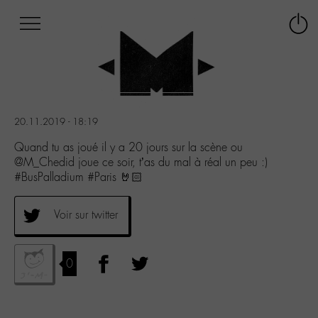
Afficher
Panneau de gestion des cookies
Labo
Connex
-
le
M-
menu
Aller
au
menu
20.11.2019 - 18:19
Aller
au
Quand tu as joué il y a 20 jours sur la scène ou
contenu
@M_Chedid joue ce soir, t’as du mal à réal un peu :)
Aller
#BusPalladium #Paris 🤘🏻
à
la
Voir sur twitter
recherche
0