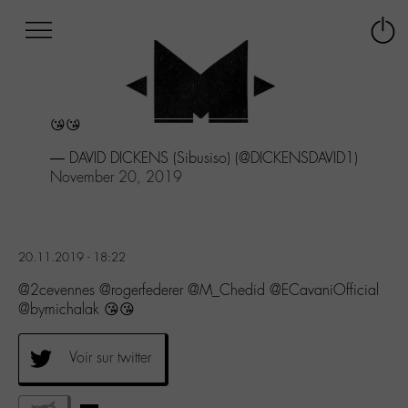
Afficher
Panneau de gestion des cookies
Labo
Connex
-
le
M-
menu
Aller
😘😘
au
menu
— DAVID DICKENS (Sibusiso) (@DICKENSDAVID1)
Aller
November 20, 2019
au
contenu
Aller
à
20.11.2019 - 18:22
la
recherche
@2cevennes @rogerfederer @M_Chedid @ECavaniOfficial
@bymichalak 😘😘
Voir sur twitter