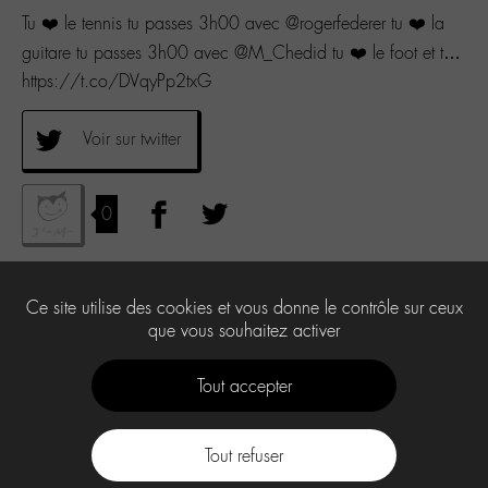
Tu ❤️ le tennis tu passes 3h00 avec @rogerfederer tu ❤️ la
guitare tu passes 3h00 avec @M_Chedid tu ❤️ le foot et t…
https://t.co/DVqyPp2txG
Voir sur twitter
0
Ce site utilise des cookies et vous donne le contrôle sur ceux
que vous souhaitez activer
Tout accepter
Tout refuser