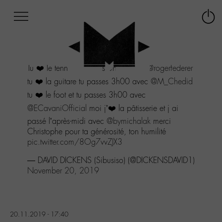
Afficher
Panneau de gestion des cookies
Labo
Connex
-
le
M-
menu
Aller
Tu ❤️ le tennis tu passes 3h00 avec
@rogerfederer
au
menu
tu ❤️ la guitare tu passes 3h00 avec
@M_Chedid
Aller
tu ❤️ le foot et tu passes 3h00 avec
au
@ECavaniOfficial
moi j’❤️ la pâtisserie et j ai
contenu
passé l’après-midi avec
@bymichalak
merci
Aller
Christophe pour ta générosité, ton humilité
à
pic.twitter.com/8Og7vvZJX3
la
recherche
— DAVID DICKENS (Sibusiso) (@DICKENSDAVID1)
November 20, 2019
20.11.2019 - 17:40