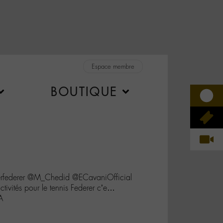
Espace membre
BOUTIQUE
federer @M_Chedid @ECavaniOfficial
tivités pour le tennis Federer c’e…
A