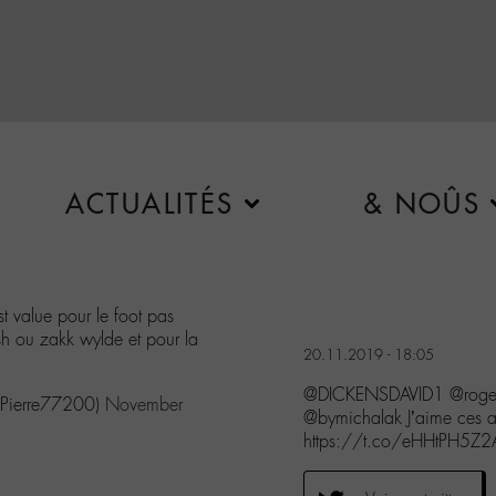
ACTUALITÉS
& NOÛS
st value pour le foot pas
sh ou zakk wylde et pour la
20.11.2019 - 18:05
@DICKENSDAVID1 @roger
Pierre77200)
November
@bymichalak J’aime ces ac
https://t.co/eHHtPH5Z2