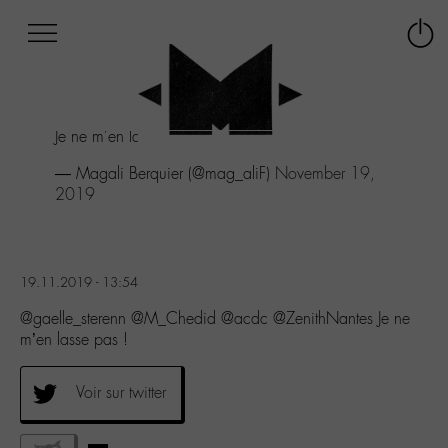
Afficher
Panneau de gestion des cookies
Labo
Connex
-
le
M-
menu
Aller
Je ne m'en lasse pas !
au
menu
— Magali Berquier (@mag_aliF)
November 19,
Aller
2019
au
contenu
Aller
à
19.11.2019 - 13:54
la
recherche
@gaelle_sterenn @M_Chedid @acdc @ZenithNantes Je ne
m’en lasse pas !
Voir sur twitter