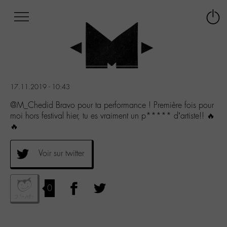
Afficher
Panneau de gestion des cookies
Labo
Connex
-
le
M-
menu
Aller
au
menu
17.11.2019 - 10:43
Aller
au
@M_Chedid Bravo pour ta performance ! Première fois pour
contenu
moi hors festival hier, tu es vraiment un p***** d’artiste!! 🔥
Aller
🔥
à
la
Voir sur twitter
recherche
0