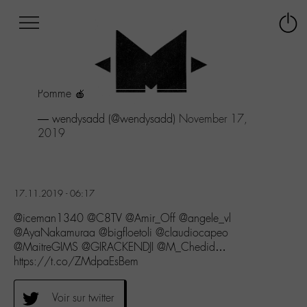
Afficher
Panneau de gestion des cookies
Labo
Connex
-
le
M-
menu
Aller
Pomme 🍎
au
menu
— wendysadd (@wendysadd)
November 17,
Aller
2019
au
contenu
Aller
à
17.11.2019 - 06:17
la
recherche
@iceman1340 @C8TV @Amir_Off @angele_vl
@AyaNakamuraa @bigfloetoli @claudiocapeo
@MaitreGIMS @GIRACKENDJI @M_Chedid…
https://t.co/ZMdpaEsBem
Voir sur twitter