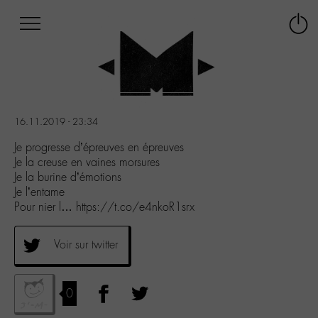
Afficher
Panneau de gestion des cookies
Labo
Connex
-
le
M-
menu
Aller
au
menu
16.11.2019 - 23:34
Aller
au
Je progresse d’épreuves en épreuves
contenu
Je la creuse en vaines morsures
Aller
Je la burine d’émotions
à
Je l’entame
la
Pour nier l… https://t.co/e4nkoR1srx
recherche
Voir sur twitter
0