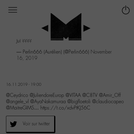
Afficher
Panneau de gestion des cookies
Labo
Connex
-
le
M-
menu
Aller
Jul ????
au
menu
— Perlin666 (Aurélien) (@Perlin666)
November
Aller
16, 2019
au
contenu
Aller
à
16.11.2019 - 19:00
la
recherche
@Ceydrico @JuliendoreEurop @VITAA @C8TV @Amir_Off
@angele_vl @AyaNakamuraa @bigfloetoli @claudiocapeo
@MaitreGIMS… https://t.co/xdvPtKJ56C
Voir sur twitter