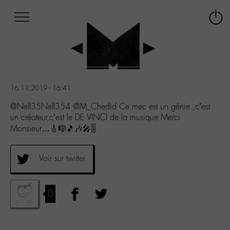
Afficher
Panneau de gestion des cookies
Labo
Connex
-
le
M-
menu
Aller
au
menu
16.11.2019 - 16:41
Aller
au
@Nell35Nell354 @M_Chedid Ce mec est un génie ,c’est
contenu
un créateur,c’est le DE VINCI de la musique Merci
Aller
Monsieur…🎸🎼🎵🎶🎤🎚
à
la
recherche
Voir sur twitter
0